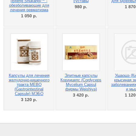
(Biteng Shukang)™ -
суставы
для здоровья
обезболивающие для
980
р.
1 87
лечения ревматизма
1 050
р.
Капсулы для лечения
Элитные капсулы
Ушаошэ (Ки
желудочно-кишечного
Кордицепс (Cordyceps
крысиная зм
тракта MEBO
Mycelium Capsul
заболеваниях
(Gastrointestinal
фирмы Weishiya)
и мы
Capsule) ​МЭБО
3 420
р.
1 12
3 120
р.