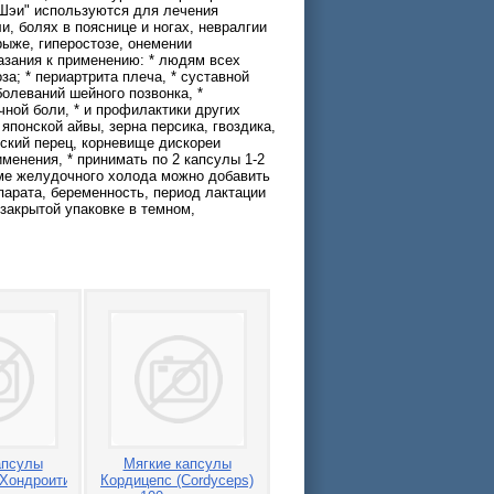
Шэи" используются для лечения
и, болях в пояснице и ногах, невралгии
рыже, гиперостозе, онемении
азания к применению: * людям всех
за; * периартрита плеча, * суставной
болеваний шейного позвонка, *
чной боли, * и профилактики других
японской айвы, зерна персика, гвоздика,
ский перец, корневище дискореи
именения, * принимать по 2 капсулы 1-2
оме желудочного холода можно добавить
парата, беременность, период лактации
 закрытой упаковке в темном,
апсулы
Мягкие капсулы
Хондроитин+Кальций
Кордицепс (Cordyceps)