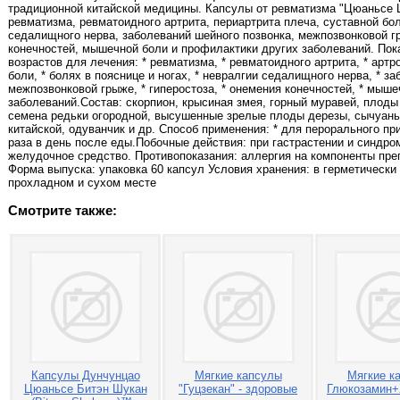
традиционной китайской медицины. Капсулы от ревматизма "Цюаньсе 
ревматизма, ревматоидного артрита, периартрита плеча, суставной бол
седалищного нерва, заболеваний шейного позвонка, межпозвонковой г
конечностей, мышечной боли и профилактики других заболеваний. Пок
возрастов для лечения: * ревматизма, * ревматоидного артрита, * артро
боли, * болях в пояснице и ногах, * невралгии седалищного нерва, * за
межпозвонковой грыже, * гиперостоза, * онемения конечностей, * мыше
заболеваний.Состав: скорпион, крысиная змея, горный муравей, плоды 
семена редьки огородной, высушенные зрелые плоды дерезы, сычуань
китайской, одуванчик и др. Способ применения: * для перорального пр
раза в день после еды.Побочные действия: при гастрастении и синдр
желудочное средство. Противопоказания: аллергия на компоненты пре
Форма выпуска: упаковка 60 капсул Условия хранения: в герметически
прохладном и сухом месте
Смотрите также:
Капсулы Дунчунцао
Мягкие капсулы
Мягкие к
Цюаньсе Битэн Шукан
"Гуцзекан" - здоровые
Глюкозамин+