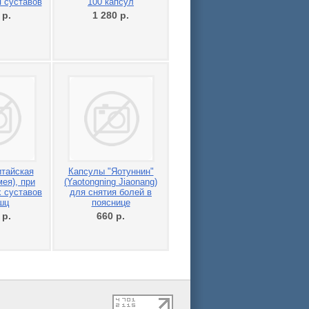
 суставов
100 капсул
0
р.
1 280
р.
тайская
Капсулы "Яотуннин"
ея), при
(Yaotongning Jiaonang)
 суставов
для снятия болей в
шц
пояснице
0
р.
660
р.