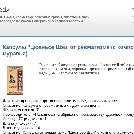
ed»
Т
ить БАДы, косметику, лечебные грибы, пластыри, мази
и Таиланде позволяет оперативно комплектовать и
Капсулы "Цюаньсе Шэи"от ревматизма (с компо
муравья)
Описание: Капсулы от ревматизма "Цюаньсе Шэи" с к
скорпиона, змеи и; муравья - препарат традиционной 
медицины. Капсулы от ревматизма;
Действие препарата: противовоспалительное, противоотечное
Описание: капсулы от ревматизма с ядом скорпиона
Ширина упаковки: 7
Производитель: «Наньянская фабрика по производству здоровой продук
Ишэнцы 77 рядом с д. 1
Длина упаковки: 7
Высота упаковки: 10
Описание: Капсулы от ревматизма "Цюаньсе Шэи" с компонентами скор