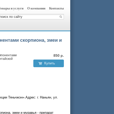
овары и услуги
О компании
Контакты
нентами скорпиона, змеи и
омпонентами
850
р.
китайской
Купить
ции Тяньчжэн».Адрес: г. Наньян, ул.
пиона, змеи и муравья - препарат